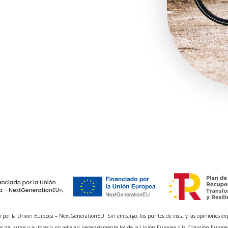
 por la Unión Europea – NextGenerationEU. Sin embargo, los puntos de vista y las opiniones ex
s del autor o autores y no reflejan necesariamente los de la Unión Europea o la Comisión Europe