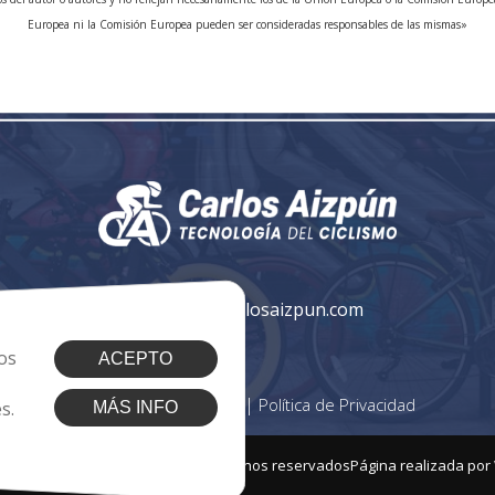
Europea ni la Comisión Europea pueden ser consideradas responsables de las mismas»
info@carlosaizpun.com
os
ACEPTO
|
|
Cookies
Aviso Legal
Política de Privacidad
s.
MÁS INFO
2026 - Carlos Aizpún. Todos los derechos reservados
Página realizada por